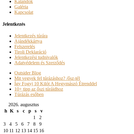
Kalandok
Galéria
Kapcsolat
Jelentkezés
Jelentkezés túrára
Ajándékkártya
Felszerelés
Tiroli Deklaráció
Jelentkezési tudnivalók
Adatvédelem és Szerződés
Outsider Blog
Mit vegyek fel túrázáshoz? /ősz-tél
Így Fogyj 10 Kilót A Hegymászó Étrenddel
10+ tipp az őszi túráidhoz
Túrázás esőben
2026. augusztus
h
K
s
c
p
s
v
1
2
3
4
5
6
7
8
9
10
11
12
13
14
15
16