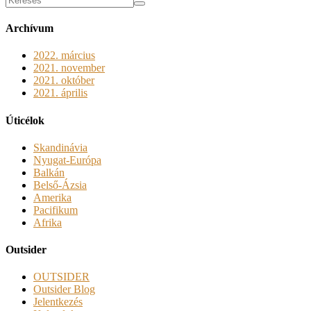
Archívum
2022. március
2021. november
2021. október
2021. április
Úticélok
Skandinávia
Nyugat-Európa
Balkán
Belső-Ázsia
Amerika
Pacifikum
Afrika
Outsider
OUTSIDER
Outsider Blog
Jelentkezés