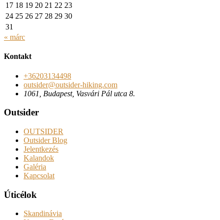
17
18
19
20
21
22
23
24
25
26
27
28
29
30
31
« márc
Kontakt
+36203134498
outsider@outsider-hiking.com
1061, Budapest, Vasvári Pál utca 8.
Outsider
OUTSIDER
Outsider Blog
Jelentkezés
Kalandok
Galéria
Kapcsolat
Úticélok
Skandinávia