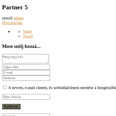
Partner 5
szerző
admin
Hozzászólás
Share
Tweet
Most szólj hozzá...
A nevem, e-mail címem, és weboldalcímem mentése a böngészőb