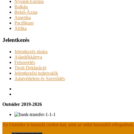
Nyugat-Európa
Balkán
Belső-Ázsia
Amerika
Pacifikum
Afrika
Jelentkezés
Jelentkezés túrára
Ajándékkártya
Felszerelés
Tiroli Deklaráció
Jelentkezési tudnivalók
Adatvédelem és Szerződés
Outsider 2019-2026
Az Outsider is használ cookie-kat, amit az oldal használói elfogadnak